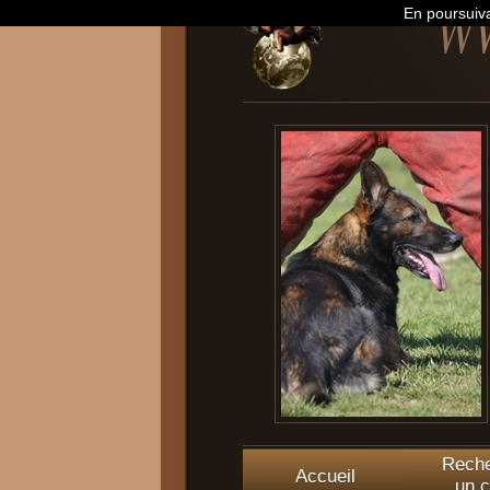
En poursuiva
Reche
Accueil
un c