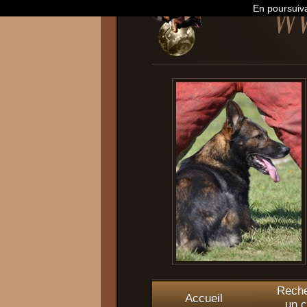
En poursuiva
Reche
Accueil
un c