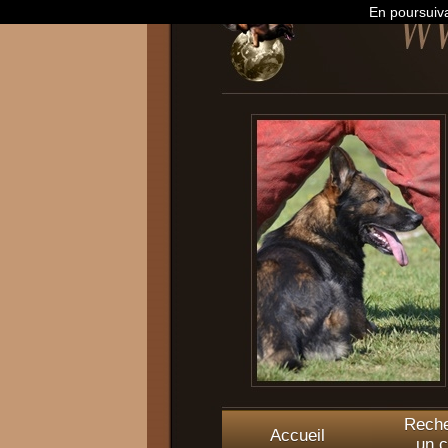
En poursuiva
Reche
Accueil
un c