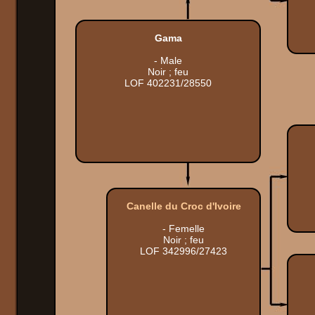
Gama
- Male
Noir ; feu
LOF 402231/28550
Canelle du Croc d'Ivoire
- Femelle
Noir ; feu
LOF 342996/27423