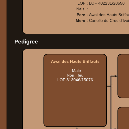
LOF :
LOF 402231/28550
Nais. :
Pere :
Awai des Hauts Briffa
Mere :
Canelle du Croc d'Ivoi
Pedigree
Awai des Hauts Briffauts
- Male
Noir ; feu
LOF 313046/15076