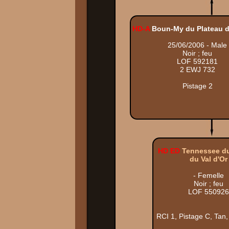
HD-A
Boun-My du Plateau d
25/06/2006 - Male
Noir ; feu
LOF 592181
2 EWJ 732
Pistage 2
HD ED
Tennessee du
du Val d'Or
- Femelle
Noir ; feu
LOF 550926
RCI 1, Pistage C, Tan,