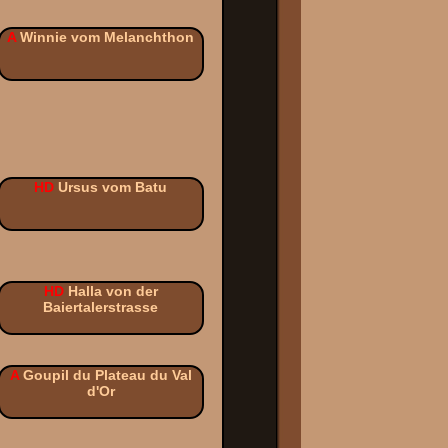
A
Winnie vom Melanchthon
HD
Ursus vom Batu
HD
Halla von der
Baiertalerstrasse
A
Goupil du Plateau du Val
d'Or