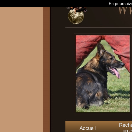
En poursuiva
Reche
Accueil
un c