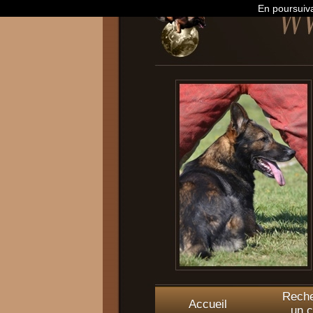
En poursuiva
Reche
Accueil
un c