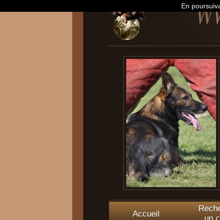
En poursuiva
Reche
Accueil
un c