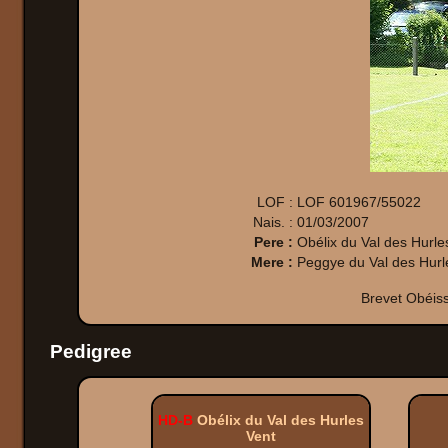
LOF :
LOF 601967/55022
Nais. :
01/03/2007
Pere :
Obélix du Val des Hurle
Mere :
Peggye du Val des Hurl
Brevet Obéis
Pedigree
HD-B
Obélix du Val des Hurles
Vent