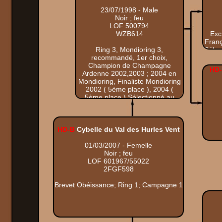
23/07/1998 - Male
Noir ; feu
LOF 500794
WZB614
Exc
Franç
Ring 3, Mondioring 3,
Sélec
recommandé, 1er choix,
Fran
Champion de Champagne
(8è
HD
Ardenne 2002,2003 ; 2004 en
Sé
Mondioring, Finaliste Mondioring
Ch.
2002 ( 5ème place ), 2004 (
5ème place ) Sélectionné au
Championnat du monde
Mondioring 2002, 2003 ; 2004,
Champion de France Mondioring
2003, second à la coupe de
HD-B
Cybelle du Val des Hurles Vent
France 2003
01/03/2007 - Femelle
Noir ; feu
LOF 601967/55022
2FGF598
Brevet Obéissance; Ring 1; Campagne 1