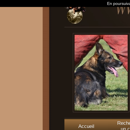
En poursuiva
Reche
Accueil
un c