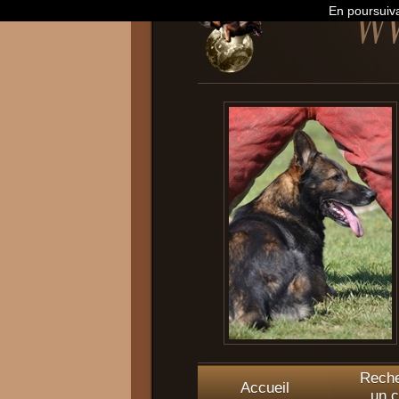
En poursuiva
Reche
Accueil
un c