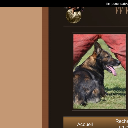
En poursuiva
Reche
Accueil
un c