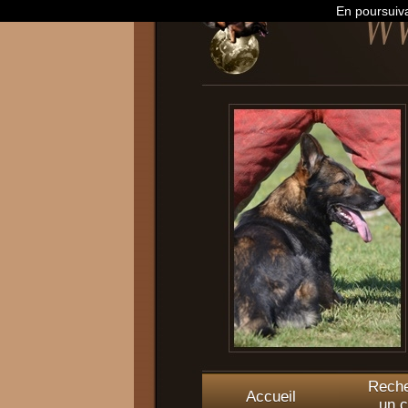
En poursuiva
Reche
Accueil
un c