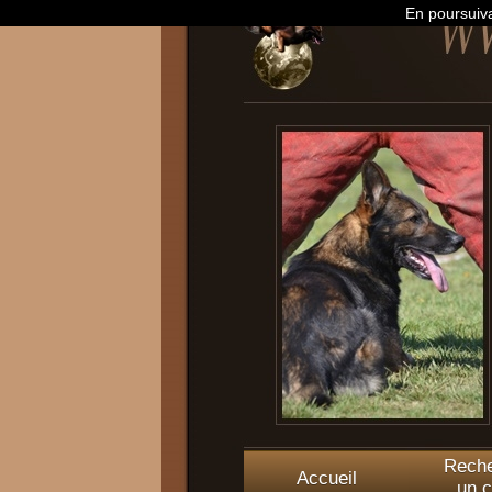
En poursuiva
Reche
Accueil
un c