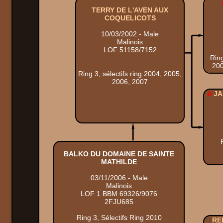
TERRY DE L'AVEN AUX
COQUELICOTS
10/03/2002 - Male
Malinois
LOF 51158/7152
Ring
200
Ring 3, sélectifs ring 2004, 2005,
2006, 2007
A
JA
BALKO DU DOMAINE DE SAINTE
MATHILDE
03/11/2006 - Male
Malinois
LOF 1 BBM 69326/9076
2FJU685
Ring 3, Sélectifs Ring 2010
RE