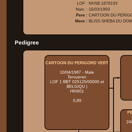
LOF :
NHSB 1878193
Nais. :
16/03/1993
Pere :
CARTOON DU PERIG
Mere :
BLISS SHEBA DU DO
Pedigree
CARTOON DU PERIGORD VERT
10/04/1987 - Male
Tervueren
LOF 1 BBT 025125/00000 et
BELGIQU )
HKI601
S,89
P
24