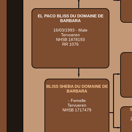
EL PACO BLISS DU DOMAINE DE
BARBARA
16/03/1993 - Male
Tervueren
NHSB 1878193
RR 1076
BLISS SHEBA DU DOMAINE DE
BARBARA
- Femelle
Tervueren
NHSB 1717479