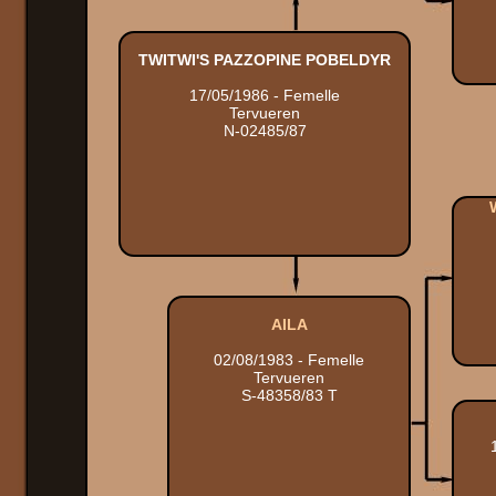
TWITWI'S PAZZOPINE POBELDYR
17/05/1986 - Femelle
Tervueren
N-02485/87
AILA
02/08/1983 - Femelle
Tervueren
S-48358/83 T