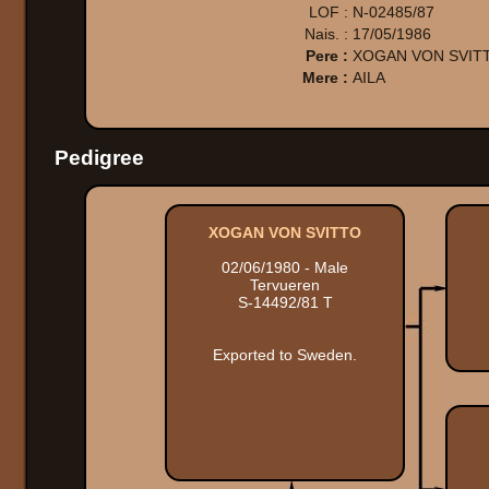
LOF :
N-02485/87
Nais. :
17/05/1986
Pere :
XOGAN VON SVIT
Mere :
AILA
Pedigree
XOGAN VON SVITTO
02/06/1980 - Male
Tervueren
S-14492/81 T
Exported to Sweden.