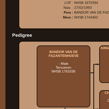
LOF :
NHSB 1870394
Nais. :
27/02/1993
Pere :
BANDOR VAN DE FA
Mere :
NHSB 1744402
Pedigree
KIN
BANDOR VAN DE
FAZANTENHOEVE
- Male
Tervueren
NHSB 1763336
CH