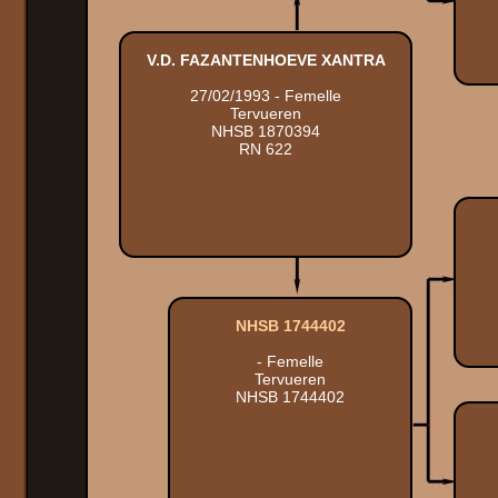
V.D. FAZANTENHOEVE XANTRA
27/02/1993 - Femelle
Tervueren
NHSB 1870394
RN 622
NHSB 1744402
- Femelle
Tervueren
NHSB 1744402