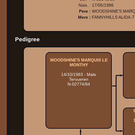
Nais. :
17/05/1986
Pere :
WOODSHINE'S MARQ
Mere :
FANNYHILLS ALIDA-
Pedigree
WOODSHINE'S MARQUIS LE
MONTHY
14/10/1983 - Male
Tervueren
N-02774/84