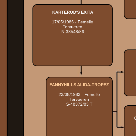
KARTEROD'S EXITA
17/05/1986 - Femelle
Tervueren
N-33548/86
FANNYHILLS ALIDA-TROPEZ
23/08/1983 - Femelle
Tervueren
S-48372/83 T