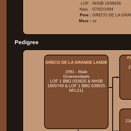
LOF :
NHSB 1938836
Nais. :
07/02/1994
Pere :
GRECO DE LA GRA
Mere :
xx
Pedigree
F
GRECO DE LA GRANDE LANDE
2
1991 - Male
Groenendaels
LOF 1 BBG 033825 & NHSB
1800749 & LOF 1 BBG 038825
NFL211
23