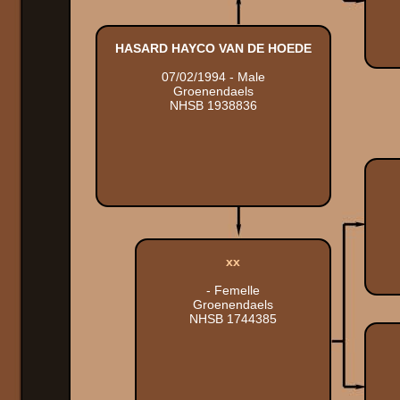
HASARD HAYCO VAN DE HOEDE
07/02/1994 - Male
Groenendaels
NHSB 1938836
xx
- Femelle
Groenendaels
NHSB 1744385