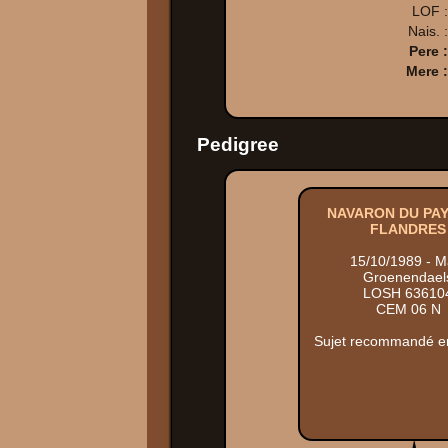
LOF :
Nais. :
Pere :
Mere :
Pedigree
NAVARON DU PAY
FLANDRES
15/10/1989 - M
Groenendael
LOSH 63610
CEM 06 N
Sujet recommandé e