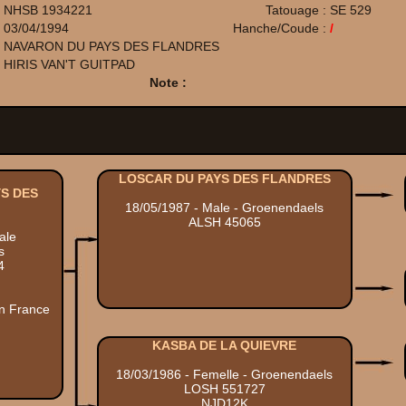
NHSB 1934221
Tatouage :
SE 529
03/04/1994
Hanche/Coude :
/
NAVARON DU PAYS DES FLANDRES
HIRIS VAN'T GUITPAD
Note :
LOSCAR DU PAYS DES FLANDRES
S DES
18/05/1987 - Male - Groenendaels
ALSH 45065
ale
s
4
n France
KASBA DE LA QUIEVRE
18/03/1986 - Femelle - Groenendaels
LOSH 551727
NJD12K