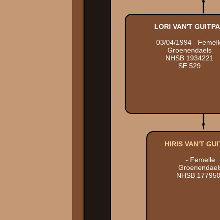
LORI VAN'T GUITP
03/04/1994 - Femell
Groenendaels
NHSB 1934221
SE 529
HIRIS VAN'T GU
- Femelle
Groenendael
NHSB 17795