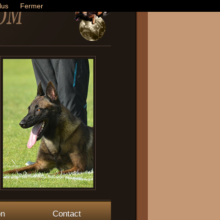
lus
Fermer
on
Contact