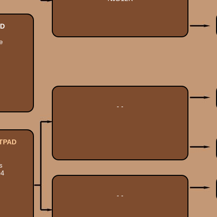
AD
e
- -
ITPAD
s
04
- -