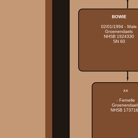
BOWIE
02/01/1994 - Male
Groenendaels
NHSB 1924330
SN 60
xx
- Femelle
Groenendael
NHSB 17371