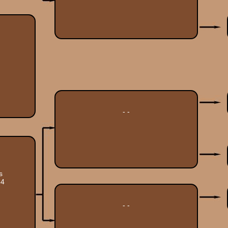
- -
s
64
- -