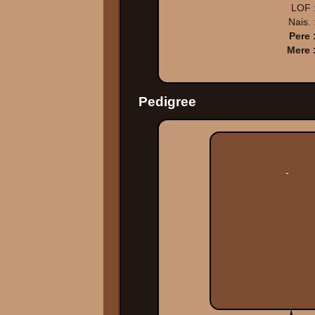
LOF 
Nais. 
Pere 
Mere 
Pedigree
-