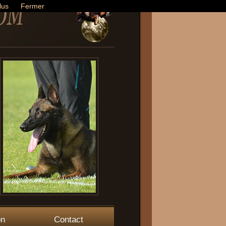
lus
Fermer
on
Contact