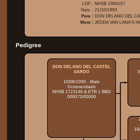
LOF :
NHSB 1904157
Nais. :
21/10/1993
Pere :
DON DELANO DEL C
Mere :
JEDDA VAN LANA'S H
Pedigree
DON DELANO DEL CASTEL
SARDO
3
10/08/1990 - Male
Groenendaels
NHSB 1723146 & ETR 1 BBG
000072/00000
18