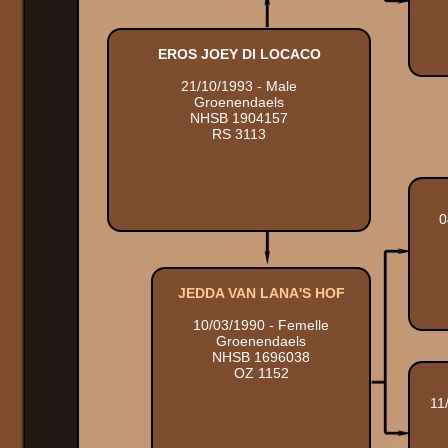
EROS JOEY DI LOCACO
21/10/1993 - Male
Groenendaels
NHSB 1904157
RS 3113
0
JEDDA VAN LANA'S HOF
10/03/1990 - Femelle
Groenendaels
NHSB 1696038
OZ 1152
11