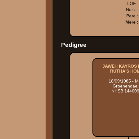
LOF :
Nais. :
Pere :
Mere :
Pedigree
JAWEH KAYROS
RUTHA'S HO
18/09/1985 - M
Groenendael
NHSB 14460