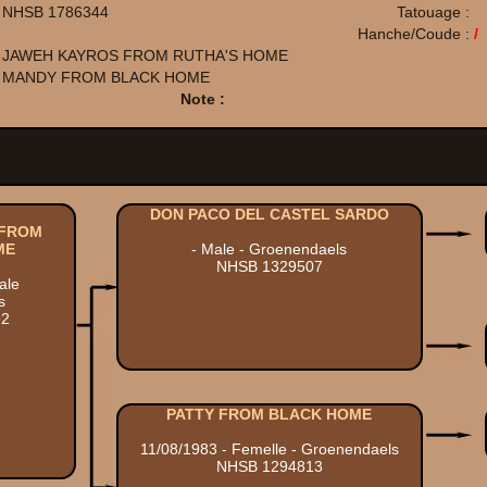
NHSB 1786344
Tatouage :
Hanche/Coude :
/
JAWEH KAYROS FROM RUTHA'S HOME
MANDY FROM BLACK HOME
Note :
DON PACO DEL CASTEL SARDO
 FROM
ME
- Male - Groenendaels
NHSB 1329507
ale
s
92
PATTY FROM BLACK HOME
11/08/1983 - Femelle - Groenendaels
NHSB 1294813