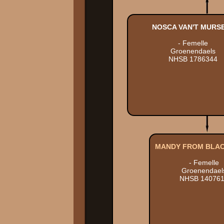
NOSCA VAN'T MURS
- Femelle
Groenendaels
NHSB 1786344
MANDY FROM BLA
- Femelle
Groenendael
NHSB 14076