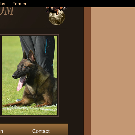
lus
Fermer
on
Contact