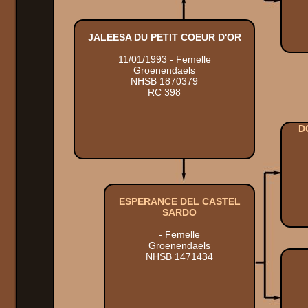
JALEESA DU PETIT COEUR D'OR
11/01/1993 - Femelle
Groenendaels
NHSB 1870379
RC 398
D
ESPERANCE DEL CASTEL
SARDO
- Femelle
Groenendaels
NHSB 1471434