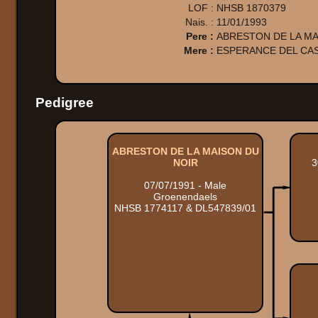
LOF :
NHSB 1870379
Nais. :
11/01/1993
Pere :
ABRESTON DE LA MA
Mere :
ESPERANCE DEL CA
Pedigree
ABRESTON DE LA MAISON DU
NOIR
3
07/07/1991 - Male
Groenendaels
NHSB 1774117 & DL547839/01